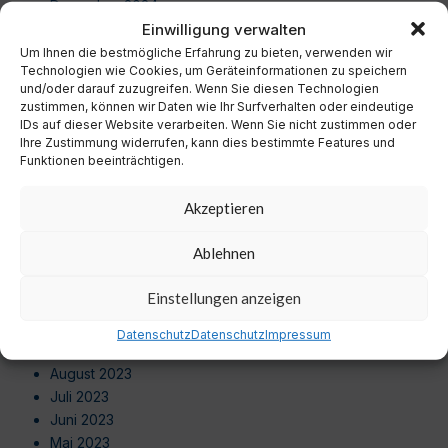
Dezember 2024
Einwilligung verwalten
November 2024
Oktober 2024
Um Ihnen die bestmögliche Erfahrung zu bieten, verwenden wir
Technologien wie Cookies, um Geräteinformationen zu speichern
September 2024
und/oder darauf zuzugreifen. Wenn Sie diesen Technologien
August 2024
zustimmen, können wir Daten wie Ihr Surfverhalten oder eindeutige
Juli 2024
IDs auf dieser Website verarbeiten. Wenn Sie nicht zustimmen oder
Ihre Zustimmung widerrufen, kann dies bestimmte Features und
Juni 2024
Funktionen beeinträchtigen.
Mai 2024
April 2024
Akzeptieren
März 2024
Februar 2024
Ablehnen
Januar 2024
Dezember 2023
Einstellungen anzeigen
November 2023
Oktober 2023
Datenschutz
Datenschutz
Impressum
September 2023
August 2023
Juli 2023
Juni 2023
Mai 2023