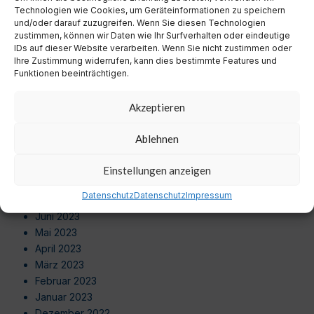
Juli 2024
Technologien wie Cookies, um Geräteinformationen zu speichern
Juni 2024
und/oder darauf zuzugreifen. Wenn Sie diesen Technologien
zustimmen, können wir Daten wie Ihr Surfverhalten oder eindeutige
Mai 2024
IDs auf dieser Website verarbeiten. Wenn Sie nicht zustimmen oder
April 2024
Ihre Zustimmung widerrufen, kann dies bestimmte Features und
März 2024
Funktionen beeinträchtigen.
Februar 2024
Januar 2024
Akzeptieren
Dezember 2023
November 2023
Ablehnen
Oktober 2023
September 2023
Einstellungen anzeigen
August 2023
Datenschutz
Datenschutz
Impressum
Juli 2023
Juni 2023
Mai 2023
April 2023
März 2023
Februar 2023
Januar 2023
Dezember 2022