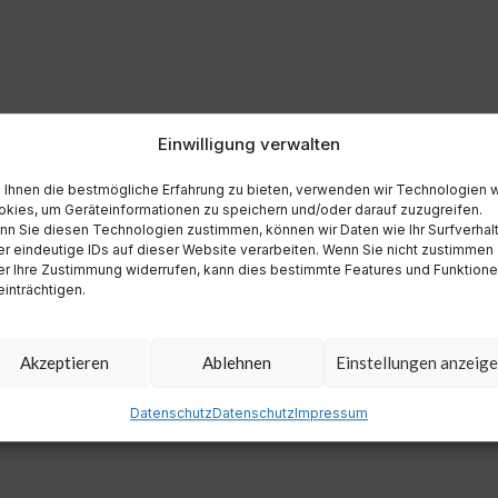
Einwilligung verwalten
Ihnen die bestmögliche Erfahrung zu bieten, verwenden wir Technologien 
kies, um Geräteinformationen zu speichern und/oder darauf zuzugreifen.
n Sie diesen Technologien zustimmen, können wir Daten wie Ihr Surfverhal
r eindeutige IDs auf dieser Website verarbeiten. Wenn Sie nicht zustimmen
r Ihre Zustimmung widerrufen, kann dies bestimmte Features und Funktion
inträchtigen.
Akzeptieren
Ablehnen
Einstellungen anzeig
Datenschutz
Datenschutz
Impressum