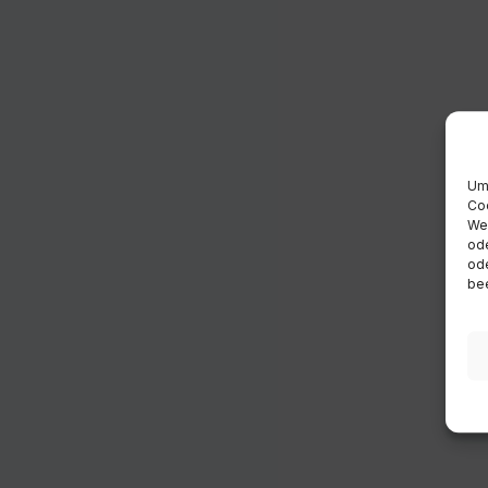
Um 
Coo
Wen
ode
ode
bee