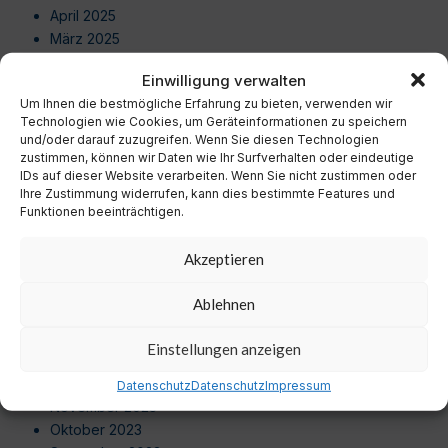
April 2025
März 2025
Februar 2025
Einwilligung verwalten
Januar 2025
Um Ihnen die bestmögliche Erfahrung zu bieten, verwenden wir
Dezember 2024
Technologien wie Cookies, um Geräteinformationen zu speichern
November 2024
und/oder darauf zuzugreifen. Wenn Sie diesen Technologien
Oktober 2024
zustimmen, können wir Daten wie Ihr Surfverhalten oder eindeutige
IDs auf dieser Website verarbeiten. Wenn Sie nicht zustimmen oder
September 2024
Ihre Zustimmung widerrufen, kann dies bestimmte Features und
August 2024
Funktionen beeinträchtigen.
Juli 2024
Juni 2024
Akzeptieren
Mai 2024
April 2024
Ablehnen
März 2024
Februar 2024
Einstellungen anzeigen
Januar 2024
Dezember 2023
Datenschutz
Datenschutz
Impressum
November 2023
Oktober 2023