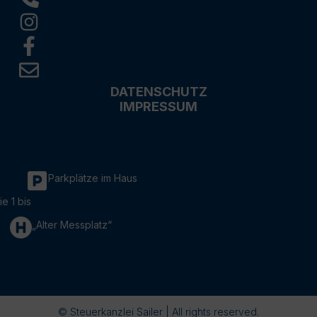
DATENSCHUTZ
IMPRESSUM
Parkplätze im Haus
ie 1 bis
„Alter Messplatz“
© Steuerkanzlei Sailer | All rights reserved.