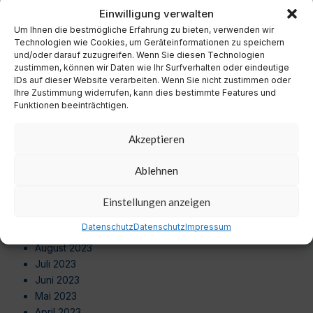
November 2024
Einwilligung verwalten
Oktober 2024
Um Ihnen die bestmögliche Erfahrung zu bieten, verwenden wir
September 2024
Technologien wie Cookies, um Geräteinformationen zu speichern
August 2024
und/oder darauf zuzugreifen. Wenn Sie diesen Technologien
zustimmen, können wir Daten wie Ihr Surfverhalten oder eindeutige
Juli 2024
IDs auf dieser Website verarbeiten. Wenn Sie nicht zustimmen oder
Juni 2024
Ihre Zustimmung widerrufen, kann dies bestimmte Features und
Mai 2024
Funktionen beeinträchtigen.
April 2024
März 2024
Akzeptieren
Februar 2024
Januar 2024
Ablehnen
Dezember 2023
November 2023
Einstellungen anzeigen
Oktober 2023
Datenschutz
Datenschutz
Impressum
September 2023
August 2023
Juli 2023
Juni 2023
Mai 2023
April 2023