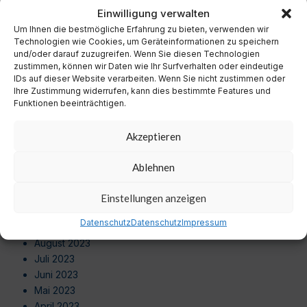
November 2024
Einwilligung verwalten
Oktober 2024
Um Ihnen die bestmögliche Erfahrung zu bieten, verwenden wir
September 2024
Technologien wie Cookies, um Geräteinformationen zu speichern
August 2024
und/oder darauf zuzugreifen. Wenn Sie diesen Technologien
zustimmen, können wir Daten wie Ihr Surfverhalten oder eindeutige
Juli 2024
IDs auf dieser Website verarbeiten. Wenn Sie nicht zustimmen oder
Juni 2024
Ihre Zustimmung widerrufen, kann dies bestimmte Features und
Mai 2024
Funktionen beeinträchtigen.
April 2024
März 2024
Akzeptieren
Februar 2024
Januar 2024
Ablehnen
Dezember 2023
November 2023
Einstellungen anzeigen
Oktober 2023
Datenschutz
Datenschutz
Impressum
September 2023
August 2023
Juli 2023
Juni 2023
Mai 2023
April 2023