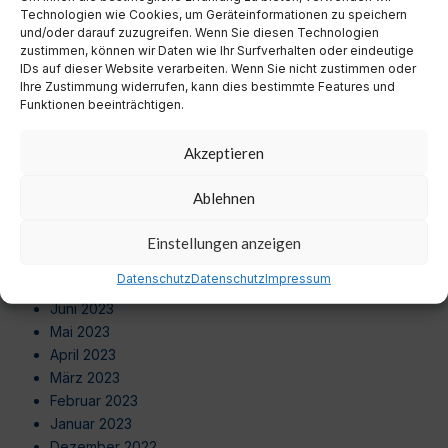
Juli 2024
Technologien wie Cookies, um Geräteinformationen zu speichern
Juni 2024
und/oder darauf zuzugreifen. Wenn Sie diesen Technologien
zustimmen, können wir Daten wie Ihr Surfverhalten oder eindeutige
Mai 2024
IDs auf dieser Website verarbeiten. Wenn Sie nicht zustimmen oder
April 2024
Ihre Zustimmung widerrufen, kann dies bestimmte Features und
März 2024
Funktionen beeinträchtigen.
Februar 2024
Januar 2024
Akzeptieren
Dezember 2023
November 2023
Ablehnen
Oktober 2023
September 2023
Einstellungen anzeigen
August 2023
Datenschutz
Datenschutz
Impressum
Juli 2023
Juni 2023
Mai 2023
April 2023
März 2023
Februar 2023
Januar 2023
Dezember 2022