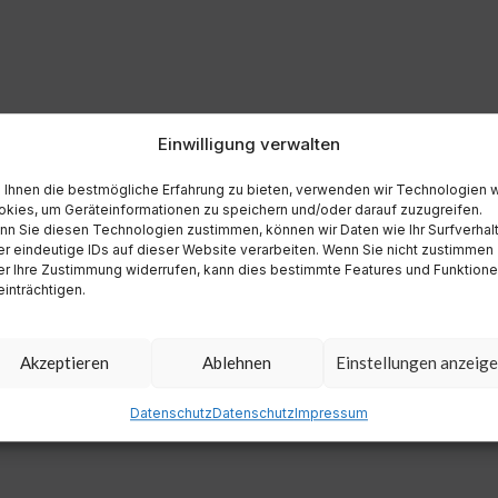
Einwilligung verwalten
Ihnen die bestmögliche Erfahrung zu bieten, verwenden wir Technologien 
kies, um Geräteinformationen zu speichern und/oder darauf zuzugreifen.
n Sie diesen Technologien zustimmen, können wir Daten wie Ihr Surfverhal
r eindeutige IDs auf dieser Website verarbeiten. Wenn Sie nicht zustimmen
r Ihre Zustimmung widerrufen, kann dies bestimmte Features und Funktion
inträchtigen.
Akzeptieren
Ablehnen
Einstellungen anzeig
Datenschutz
Datenschutz
Impressum