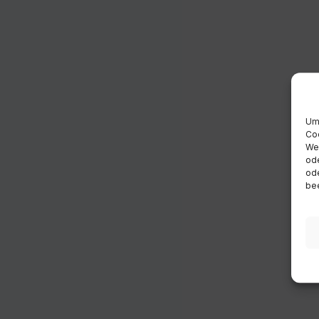
Um 
Coo
Wen
ode
ode
bee