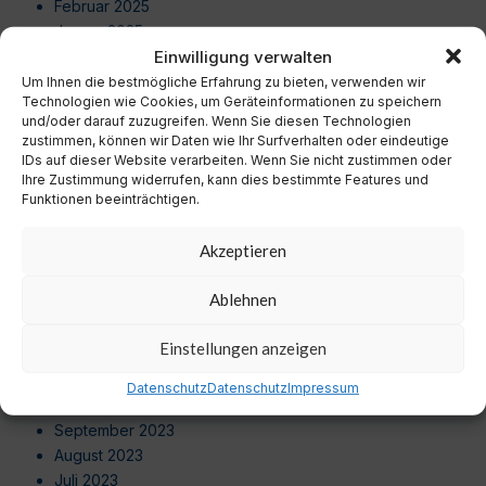
Februar 2025
Januar 2025
Einwilligung verwalten
Dezember 2024
November 2024
Um Ihnen die bestmögliche Erfahrung zu bieten, verwenden wir
Technologien wie Cookies, um Geräteinformationen zu speichern
Oktober 2024
und/oder darauf zuzugreifen. Wenn Sie diesen Technologien
September 2024
zustimmen, können wir Daten wie Ihr Surfverhalten oder eindeutige
August 2024
IDs auf dieser Website verarbeiten. Wenn Sie nicht zustimmen oder
Ihre Zustimmung widerrufen, kann dies bestimmte Features und
Juli 2024
Funktionen beeinträchtigen.
Juni 2024
Mai 2024
Akzeptieren
April 2024
März 2024
Ablehnen
Februar 2024
Januar 2024
Einstellungen anzeigen
Dezember 2023
November 2023
Datenschutz
Datenschutz
Impressum
Oktober 2023
September 2023
August 2023
Juli 2023