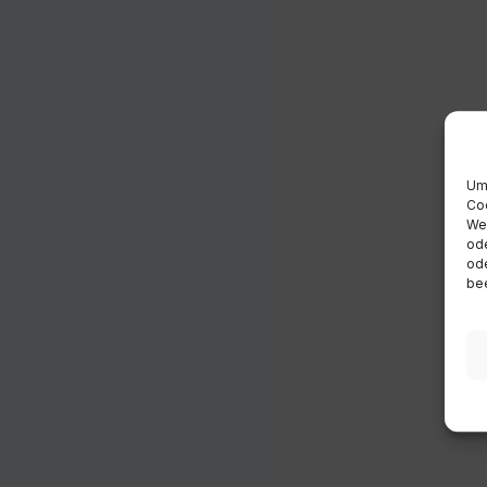
Um 
Coo
Wen
ode
ode
bee