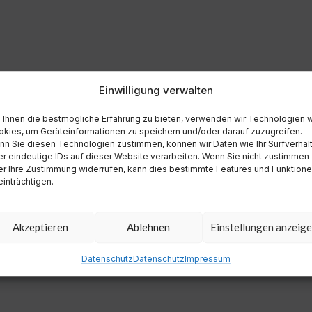
Einwilligung verwalten
Ihnen die bestmögliche Erfahrung zu bieten, verwenden wir Technologien 
kies, um Geräteinformationen zu speichern und/oder darauf zuzugreifen.
n Sie diesen Technologien zustimmen, können wir Daten wie Ihr Surfverhal
r eindeutige IDs auf dieser Website verarbeiten. Wenn Sie nicht zustimmen
r Ihre Zustimmung widerrufen, kann dies bestimmte Features und Funktion
inträchtigen.
Akzeptieren
Ablehnen
Einstellungen anzeig
Datenschutz
Datenschutz
Impressum