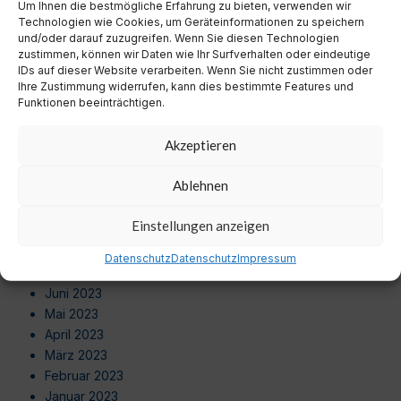
August 2024
Um Ihnen die bestmögliche Erfahrung zu bieten, verwenden wir
Technologien wie Cookies, um Geräteinformationen zu speichern
Juli 2024
und/oder darauf zuzugreifen. Wenn Sie diesen Technologien
Juni 2024
zustimmen, können wir Daten wie Ihr Surfverhalten oder eindeutige
Mai 2024
IDs auf dieser Website verarbeiten. Wenn Sie nicht zustimmen oder
Ihre Zustimmung widerrufen, kann dies bestimmte Features und
April 2024
Funktionen beeinträchtigen.
März 2024
Februar 2024
Akzeptieren
Januar 2024
Dezember 2023
Ablehnen
November 2023
Oktober 2023
Einstellungen anzeigen
September 2023
August 2023
Datenschutz
Datenschutz
Impressum
Juli 2023
Juni 2023
Mai 2023
April 2023
März 2023
Februar 2023
Januar 2023