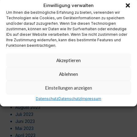
November 2024
Einwilligung verwalten
Oktober 2024
Um Ihnen die bestmögliche Erfahrung zu bieten, verwenden wir
September 2024
Technologien wie Cookies, um Geräteinformationen zu speichern
August 2024
und/oder darauf zuzugreifen. Wenn Sie diesen Technologien
zustimmen, können wir Daten wie Ihr Surfverhalten oder eindeutige
Juli 2024
IDs auf dieser Website verarbeiten. Wenn Sie nicht zustimmen oder
Juni 2024
Ihre Zustimmung widerrufen, kann dies bestimmte Features und
Mai 2024
Funktionen beeinträchtigen.
April 2024
März 2024
Akzeptieren
Februar 2024
Januar 2024
Ablehnen
Dezember 2023
November 2023
Einstellungen anzeigen
Oktober 2023
Datenschutz
Datenschutz
Impressum
September 2023
August 2023
Juli 2023
Juni 2023
Mai 2023
April 2023