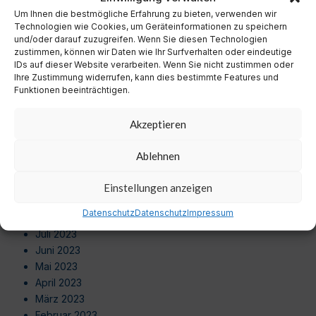
September 2024
Um Ihnen die bestmögliche Erfahrung zu bieten, verwenden wir
August 2024
Technologien wie Cookies, um Geräteinformationen zu speichern
Juli 2024
und/oder darauf zuzugreifen. Wenn Sie diesen Technologien
zustimmen, können wir Daten wie Ihr Surfverhalten oder eindeutige
Juni 2024
IDs auf dieser Website verarbeiten. Wenn Sie nicht zustimmen oder
Mai 2024
Ihre Zustimmung widerrufen, kann dies bestimmte Features und
April 2024
Funktionen beeinträchtigen.
März 2024
Februar 2024
Akzeptieren
Januar 2024
Dezember 2023
Ablehnen
November 2023
Oktober 2023
Einstellungen anzeigen
September 2023
Datenschutz
Datenschutz
Impressum
August 2023
Juli 2023
Juni 2023
Mai 2023
April 2023
März 2023
Februar 2023