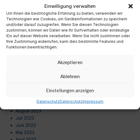
November 2024
Einwilligung verwalten
Oktober 2024
Um Ihnen die bestmögliche Erfahrung zu bieten, verwenden wir
September 2024
Technologien wie Cookies, um Geräteinformationen zu speichern
August 2024
und/oder darauf zuzugreifen. Wenn Sie diesen Technologien
zustimmen, können wir Daten wie Ihr Surfverhalten oder eindeutige
Juli 2024
IDs auf dieser Website verarbeiten. Wenn Sie nicht zustimmen oder
Juni 2024
Ihre Zustimmung widerrufen, kann dies bestimmte Features und
Mai 2024
Funktionen beeinträchtigen.
April 2024
März 2024
Akzeptieren
Februar 2024
Januar 2024
Ablehnen
Dezember 2023
November 2023
Einstellungen anzeigen
Oktober 2023
Datenschutz
Datenschutz
Impressum
September 2023
August 2023
Juli 2023
Juni 2023
Mai 2023
April 2023