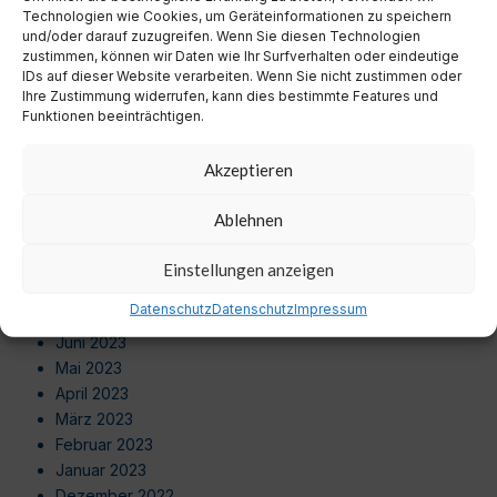
Juli 2024
Technologien wie Cookies, um Geräteinformationen zu speichern
Juni 2024
und/oder darauf zuzugreifen. Wenn Sie diesen Technologien
zustimmen, können wir Daten wie Ihr Surfverhalten oder eindeutige
Mai 2024
IDs auf dieser Website verarbeiten. Wenn Sie nicht zustimmen oder
April 2024
Ihre Zustimmung widerrufen, kann dies bestimmte Features und
März 2024
Funktionen beeinträchtigen.
Februar 2024
Januar 2024
Akzeptieren
Dezember 2023
November 2023
Ablehnen
Oktober 2023
September 2023
Einstellungen anzeigen
August 2023
Datenschutz
Datenschutz
Impressum
Juli 2023
Juni 2023
Mai 2023
April 2023
März 2023
Februar 2023
Januar 2023
Dezember 2022