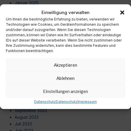
Januar 2025
Dezember 2024
Einwilligung verwalten
November 2024
Um Ihnen die bestmögliche Erfahrung zu bieten, verwenden wir
Oktober 2024
Technologien wie Cookies, um Geräteinformationen zu speichern
September 2024
und/oder darauf zuzugreifen. Wenn Sie diesen Technologien
zustimmen, können wir Daten wie Ihr Surfverhalten oder eindeutige
August 2024
IDs auf dieser Website verarbeiten. Wenn Sie nicht zustimmen oder
Juli 2024
Ihre Zustimmung widerrufen, kann dies bestimmte Features und
Juni 2024
Funktionen beeinträchtigen.
Mai 2024
April 2024
Akzeptieren
März 2024
Februar 2024
Ablehnen
Januar 2024
Dezember 2023
Einstellungen anzeigen
November 2023
Datenschutz
Datenschutz
Impressum
Oktober 2023
September 2023
August 2023
Juli 2023
Juni 2023