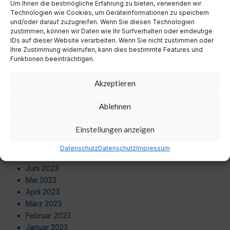
August 2024
Um Ihnen die bestmögliche Erfahrung zu bieten, verwenden wir
Technologien wie Cookies, um Geräteinformationen zu speichern
Juli 2024
und/oder darauf zuzugreifen. Wenn Sie diesen Technologien
Juni 2024
zustimmen, können wir Daten wie Ihr Surfverhalten oder eindeutige
Mai 2024
IDs auf dieser Website verarbeiten. Wenn Sie nicht zustimmen oder
Ihre Zustimmung widerrufen, kann dies bestimmte Features und
April 2024
Funktionen beeinträchtigen.
März 2024
Februar 2024
Akzeptieren
Januar 2024
Dezember 2023
Ablehnen
November 2023
Oktober 2023
Einstellungen anzeigen
September 2023
August 2023
Datenschutz
Datenschutz
Impressum
Juli 2023
Juni 2023
Mai 2023
April 2023
März 2023
Februar 2023
Januar 2023