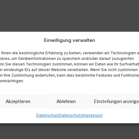
Einwilligung verwalten
Ihnen die bestmögliche Erfahrung zu bieten, verwenden wir Technologien 
kies, um Geräteinformationen zu speichern und/oder darauf zuzugreifen.
n Sie diesen Technologien zustimmen, können wir Daten wie Ihr Surfverhal
r eindeutige IDs auf dieser Website verarbeiten. Wenn Sie nicht zustimmen
r Ihre Zustimmung widerrufen, kann dies bestimmte Features und Funktion
inträchtigen.
Akzeptieren
Ablehnen
Einstellungen anzeig
Datenschutz
Datenschutz
Impressum