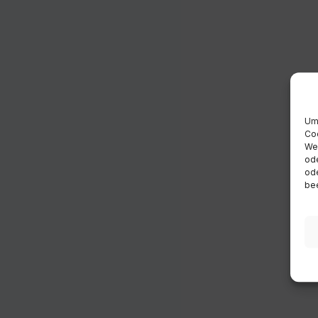
Um 
Coo
Wen
ode
ode
bee