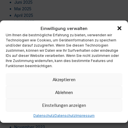
Juni 2025
Mai 2025
April 2025
März 2025
Einwilligung verwalten
Februar 2025
Januar 2025
Um Ihnen die bestmögliche Erfahrung zu bieten, verwenden wir
Technologien wie Cookies, um Geräteinformationen zu speichern
Dezember 2024
und/oder darauf zuzugreifen. Wenn Sie diesen Technologien
November 2024
zustimmen, können wir Daten wie Ihr Surfverhalten oder eindeutige
Oktober 2024
IDs auf dieser Website verarbeiten. Wenn Sie nicht zustimmen oder
Ihre Zustimmung widerrufen, kann dies bestimmte Features und
September 2024
Funktionen beeinträchtigen.
August 2024
Juli 2024
Akzeptieren
Juni 2024
Mai 2024
Ablehnen
April 2024
März 2024
Einstellungen anzeigen
Februar 2024
Januar 2024
Datenschutz
Datenschutz
Impressum
Dezember 2023
November 2023