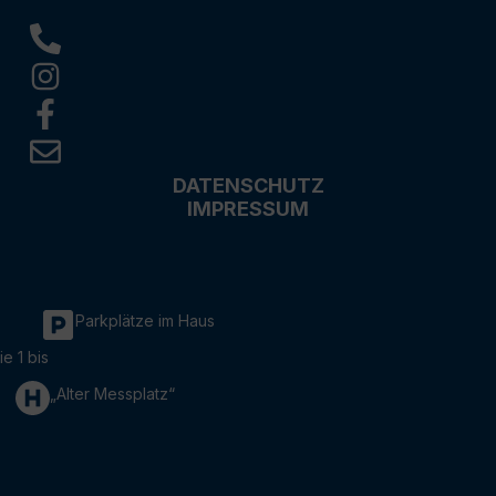
DATENSCHUTZ
IMPRESSUM
Parkplätze im Haus
ie 1 bis
„Alter Messplatz“