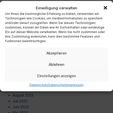
Dezember 2024
Einwilligung verwalten
November 2024
Um Ihnen die bestmögliche Erfahrung zu bieten, verwenden wir
Oktober 2024
Technologien wie Cookies, um Geräteinformationen zu speichern
September 2024
und/oder darauf zuzugreifen. Wenn Sie diesen Technologien
August 2024
zustimmen, können wir Daten wie Ihr Surfverhalten oder eindeutige
Juli 2024
IDs auf dieser Website verarbeiten. Wenn Sie nicht zustimmen oder
Ihre Zustimmung widerrufen, kann dies bestimmte Features und
Juni 2024
Funktionen beeinträchtigen.
Mai 2024
April 2024
Akzeptieren
März 2024
Februar 2024
Ablehnen
Januar 2024
Dezember 2023
Einstellungen anzeigen
November 2023
Oktober 2023
Datenschutz
Datenschutz
Impressum
September 2023
August 2023
Juli 2023
Juni 2023
Mai 2023