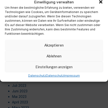
Einwilligung verwalten
Oktober 2024
Um Ihnen die bestmögliche Erfahrung zu bieten, verwenden wir
September 2024
Technologien wie Cookies, um Geräteinformationen zu speichern
August 2024
und/oder darauf zuzugreifen. Wenn Sie diesen Technologien
Juli 2024
zustimmen, können wir Daten wie Ihr Surfverhalten oder eindeutige
Juni 2024
IDs auf dieser Website verarbeiten. Wenn Sie nicht zustimmen oder
Ihre Zustimmung widerrufen, kann dies bestimmte Features und
Mai 2024
Funktionen beeinträchtigen.
April 2024
März 2024
Akzeptieren
Februar 2024
Januar 2024
Ablehnen
Dezember 2023
November 2023
Einstellungen anzeigen
Oktober 2023
September 2023
Datenschutz
Datenschutz
Impressum
August 2023
Juli 2023
Juni 2023
Mai 2023
April 2023
März 2023