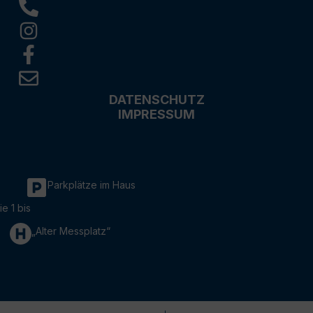
DATENSCHUTZ
IMPRESSUM
Parkplätze im Haus
ie 1 bis
„Alter Messplatz“