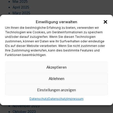
Mai 2025
April 2025
März 2025
Februar 2025
Einwilligung verwalten
Januar 2025
Um Ihnen die bestmögliche Erfahrung zu bieten, verwenden wir
Dezember 2024
Technologien wie Cookies, um Geräteinformationen zu speichern
November 2024
und/oder darauf zuzugreifen. Wenn Sie diesen Technologien
zustimmen, können wir Daten wie Ihr Surfverhalten oder eindeutige
Oktober 2024
IDs auf dieser Website verarbeiten. Wenn Sie nicht zustimmen oder
September 2024
Ihre Zustimmung widerrufen, kann dies bestimmte Features und
August 2024
Funktionen beeinträchtigen.
Juli 2024
Juni 2024
Akzeptieren
Mai 2024
April 2024
Ablehnen
März 2024
Februar 2024
Einstellungen anzeigen
Januar 2024
Datenschutz
Datenschutz
Impressum
Dezember 2023
November 2023
Oktober 2023