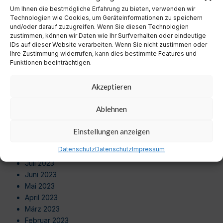
September 2024
Um Ihnen die bestmögliche Erfahrung zu bieten, verwenden wir
August 2024
Technologien wie Cookies, um Geräteinformationen zu speichern
Juli 2024
und/oder darauf zuzugreifen. Wenn Sie diesen Technologien
zustimmen, können wir Daten wie Ihr Surfverhalten oder eindeutige
Juni 2024
IDs auf dieser Website verarbeiten. Wenn Sie nicht zustimmen oder
Mai 2024
Ihre Zustimmung widerrufen, kann dies bestimmte Features und
April 2024
Funktionen beeinträchtigen.
März 2024
Februar 2024
Akzeptieren
Januar 2024
Dezember 2023
Ablehnen
November 2023
Oktober 2023
Einstellungen anzeigen
September 2023
Datenschutz
Datenschutz
Impressum
August 2023
Juli 2023
Juni 2023
Mai 2023
April 2023
März 2023
Februar 2023