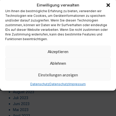
November 2024
Einwilligung verwalten
Oktober 2024
Um Ihnen die bestmögliche Erfahrung zu bieten, verwenden wir
September 2024
Technologien wie Cookies, um Geräteinformationen zu speichern
August 2024
und/oder darauf zuzugreifen. Wenn Sie diesen Technologien
zustimmen, können wir Daten wie Ihr Surfverhalten oder eindeutige
Juli 2024
IDs auf dieser Website verarbeiten. Wenn Sie nicht zustimmen oder
Juni 2024
Ihre Zustimmung widerrufen, kann dies bestimmte Features und
Mai 2024
Funktionen beeinträchtigen.
April 2024
März 2024
Akzeptieren
Februar 2024
Januar 2024
Ablehnen
Dezember 2023
November 2023
Einstellungen anzeigen
Oktober 2023
Datenschutz
Datenschutz
Impressum
September 2023
August 2023
Juli 2023
Juni 2023
Mai 2023
April 2023