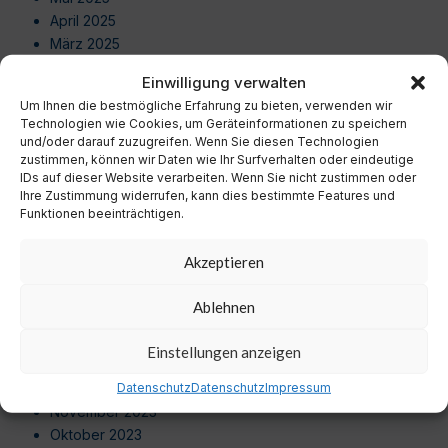
April 2025
März 2025
Februar 2025
Einwilligung verwalten
Januar 2025
Um Ihnen die bestmögliche Erfahrung zu bieten, verwenden wir
Dezember 2024
Technologien wie Cookies, um Geräteinformationen zu speichern
November 2024
und/oder darauf zuzugreifen. Wenn Sie diesen Technologien
Oktober 2024
zustimmen, können wir Daten wie Ihr Surfverhalten oder eindeutige
IDs auf dieser Website verarbeiten. Wenn Sie nicht zustimmen oder
September 2024
Ihre Zustimmung widerrufen, kann dies bestimmte Features und
August 2024
Funktionen beeinträchtigen.
Juli 2024
Juni 2024
Akzeptieren
Mai 2024
April 2024
Ablehnen
März 2024
Februar 2024
Einstellungen anzeigen
Januar 2024
Dezember 2023
Datenschutz
Datenschutz
Impressum
November 2023
Oktober 2023