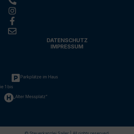
DATENSCHUTZ
IMPRESSUM
Parkplätze im Haus
ie 1 bis
„Alter Messplatz“
© Steuerkanzlei Sailer | All rights reserved.