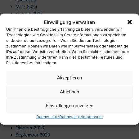
März 2025
Februar 2025
Januar 2025
Einwilligung verwalten
Dezember 2024
Um Ihnen die bestmögliche Erfahrung zu bieten, verwenden wir
November 2024
Technologien wie Cookies, um Geräteinformationen zu speichern
und/oder darauf zuzugreifen. Wenn Sie diesen Technologien
Oktober 2024
zustimmen, können wir Daten wie Ihr Surfverhalten oder eindeutige
September 2024
IDs auf dieser Website verarbeiten. Wenn Sie nicht zustimmen oder
August 2024
Ihre Zustimmung widerrufen, kann dies bestimmte Features und
Funktionen beeinträchtigen.
Juli 2024
Juni 2024
Akzeptieren
Mai 2024
April 2024
Ablehnen
März 2024
Februar 2024
Einstellungen anzeigen
Januar 2024
Dezember 2023
Datenschutz
Datenschutz
Impressum
November 2023
Oktober 2023
September 2023