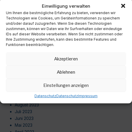
November 2024
Einwilligung verwalten
Oktober 2024
Um Ihnen die bestmögliche Erfahrung zu bieten, verwenden wir
September 2024
Technologien wie Cookies, um Geräteinformationen zu speichern
August 2024
und/oder darauf zuzugreifen. Wenn Sie diesen Technologien
zustimmen, können wir Daten wie Ihr Surfverhalten oder eindeutige
Juli 2024
IDs auf dieser Website verarbeiten. Wenn Sie nicht zustimmen oder
Juni 2024
Ihre Zustimmung widerrufen, kann dies bestimmte Features und
Mai 2024
Funktionen beeinträchtigen.
April 2024
März 2024
Akzeptieren
Februar 2024
Januar 2024
Ablehnen
Dezember 2023
November 2023
Einstellungen anzeigen
Oktober 2023
Datenschutz
Datenschutz
Impressum
September 2023
August 2023
Juli 2023
Juni 2023
Mai 2023
April 2023