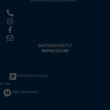
DATENSCHUTZ
IMPRESSUM
Parkplätze im Haus
ie 1 bis
„Alter Messplatz“