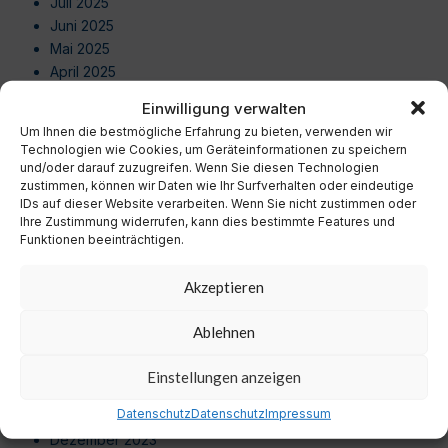
Juli 2025
Juni 2025
Mai 2025
April 2025
März 2025
Einwilligung verwalten
Februar 2025
Um Ihnen die bestmögliche Erfahrung zu bieten, verwenden wir
Januar 2025
Technologien wie Cookies, um Geräteinformationen zu speichern
Dezember 2024
und/oder darauf zuzugreifen. Wenn Sie diesen Technologien
zustimmen, können wir Daten wie Ihr Surfverhalten oder eindeutige
November 2024
IDs auf dieser Website verarbeiten. Wenn Sie nicht zustimmen oder
Oktober 2024
Ihre Zustimmung widerrufen, kann dies bestimmte Features und
September 2024
Funktionen beeinträchtigen.
August 2024
Juli 2024
Akzeptieren
Juni 2024
Mai 2024
Ablehnen
April 2024
März 2024
Einstellungen anzeigen
Februar 2024
Datenschutz
Datenschutz
Impressum
Januar 2024
Dezember 2023