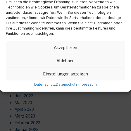
August 2024
Um Ihnen die bestmögliche Erfahrung zu bieten, verwenden wir
Technologien wie Cookies, um Geräteinformationen zu speichern
Juli 2024
und/oder darauf zuzugreifen. Wenn Sie diesen Technologien
Juni 2024
zustimmen, können wir Daten wie Ihr Surfverhalten oder eindeutige
Mai 2024
IDs auf dieser Website verarbeiten. Wenn Sie nicht zustimmen oder
Ihre Zustimmung widerrufen, kann dies bestimmte Features und
April 2024
Funktionen beeinträchtigen.
März 2024
Februar 2024
Akzeptieren
Januar 2024
Dezember 2023
Ablehnen
November 2023
Oktober 2023
Einstellungen anzeigen
September 2023
August 2023
Datenschutz
Datenschutz
Impressum
Juli 2023
Juni 2023
Mai 2023
April 2023
März 2023
Februar 2023
Januar 2023