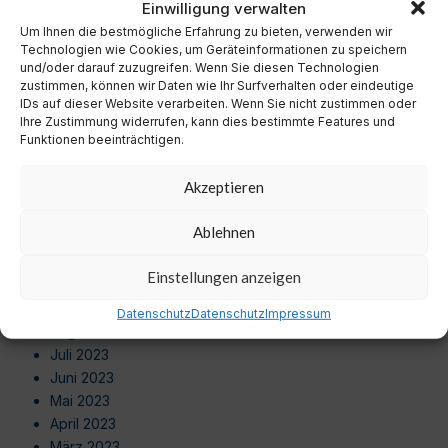
Einwilligung verwalten
Oktober 2024
Um Ihnen die bestmögliche Erfahrung zu bieten, verwenden wir
September 2024
Technologien wie Cookies, um Geräteinformationen zu speichern
August 2024
und/oder darauf zuzugreifen. Wenn Sie diesen Technologien
Juli 2024
zustimmen, können wir Daten wie Ihr Surfverhalten oder eindeutige
Juni 2024
IDs auf dieser Website verarbeiten. Wenn Sie nicht zustimmen oder
Ihre Zustimmung widerrufen, kann dies bestimmte Features und
Mai 2024
Funktionen beeinträchtigen.
April 2024
März 2024
Akzeptieren
Februar 2024
Januar 2024
Ablehnen
Dezember 2023
November 2023
Einstellungen anzeigen
Oktober 2023
September 2023
Datenschutz
Datenschutz
Impressum
August 2023
Juli 2023
Juni 2023
Mai 2023
April 2023
März 2023