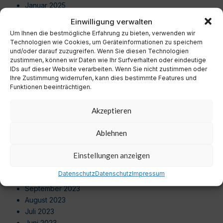
Januar 2025
Dezember 2024
Einwilligung verwalten
November 2024
Um Ihnen die bestmögliche Erfahrung zu bieten, verwenden wir
Oktober 2024
Technologien wie Cookies, um Geräteinformationen zu speichern
September 2024
und/oder darauf zuzugreifen. Wenn Sie diesen Technologien
zustimmen, können wir Daten wie Ihr Surfverhalten oder eindeutige
August 2024
IDs auf dieser Website verarbeiten. Wenn Sie nicht zustimmen oder
Juli 2024
Ihre Zustimmung widerrufen, kann dies bestimmte Features und
Juni 2024
Funktionen beeinträchtigen.
Mai 2024
April 2024
Akzeptieren
März 2024
Februar 2024
Ablehnen
Januar 2024
Dezember 2023
Einstellungen anzeigen
November 2023
Datenschutz
Datenschutz
Impressum
Oktober 2023
September 2023
August 2023
Juli 2023
Juni 2023