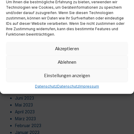
August 2024
Um Ihnen die bestmögliche Erfahrung zu bieten, verwenden wir
Technologien wie Cookies, um Geräteinformationen zu speichern
Juli 2024
und/oder darauf zuzugreifen. Wenn Sie diesen Technologien
Juni 2024
zustimmen, können wir Daten wie Ihr Surfverhalten oder eindeutige
Mai 2024
IDs auf dieser Website verarbeiten. Wenn Sie nicht zustimmen oder
Ihre Zustimmung widerrufen, kann dies bestimmte Features und
April 2024
Funktionen beeinträchtigen.
März 2024
Februar 2024
Akzeptieren
Januar 2024
Dezember 2023
Ablehnen
November 2023
Oktober 2023
Einstellungen anzeigen
September 2023
August 2023
Datenschutz
Datenschutz
Impressum
Juli 2023
Juni 2023
Mai 2023
April 2023
März 2023
Februar 2023
Januar 2023