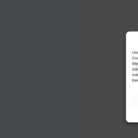
Um 
Coo
Wen
ode
ode
bee