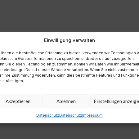
Einwilligung verwalten
Ihnen die bestmögliche Erfahrung zu bieten, verwenden wir Technologien 
kies, um Geräteinformationen zu speichern und/oder darauf zuzugreifen.
n Sie diesen Technologien zustimmen, können wir Daten wie Ihr Surfverhal
r eindeutige IDs auf dieser Website verarbeiten. Wenn Sie nicht zustimmen
r Ihre Zustimmung widerrufen, kann dies bestimmte Features und Funktion
inträchtigen.
Akzeptieren
Ablehnen
Einstellungen anzeig
Datenschutz
Datenschutz
Impressum