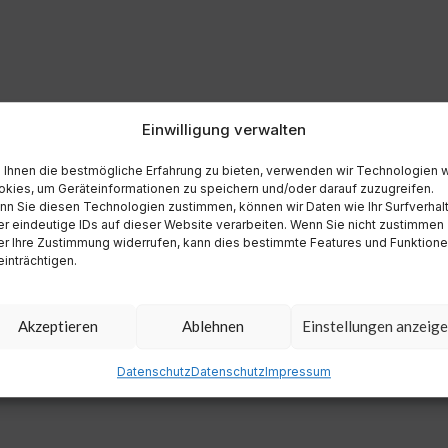
Einwilligung verwalten
Ihnen die bestmögliche Erfahrung zu bieten, verwenden wir Technologien 
kies, um Geräteinformationen zu speichern und/oder darauf zuzugreifen.
n Sie diesen Technologien zustimmen, können wir Daten wie Ihr Surfverhal
r eindeutige IDs auf dieser Website verarbeiten. Wenn Sie nicht zustimmen
r Ihre Zustimmung widerrufen, kann dies bestimmte Features und Funktion
inträchtigen.
Akzeptieren
Ablehnen
Einstellungen anzeig
Datenschutz
Datenschutz
Impressum