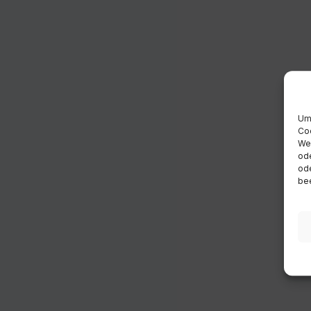
Um 
Coo
Wen
ode
ode
bee