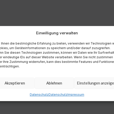
Einwilligung verwalten
Ihnen die bestmögliche Erfahrung zu bieten, verwenden wir Technologien 
kies, um Geräteinformationen zu speichern und/oder darauf zuzugreifen.
n Sie diesen Technologien zustimmen, können wir Daten wie Ihr Surfverhal
r eindeutige IDs auf dieser Website verarbeiten. Wenn Sie nicht zustimmen
r Ihre Zustimmung widerrufen, kann dies bestimmte Features und Funktion
inträchtigen.
Akzeptieren
Ablehnen
Einstellungen anzeig
Datenschutz
Datenschutz
Impressum