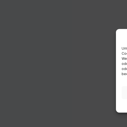
Um 
Coo
Wen
ode
ode
bee