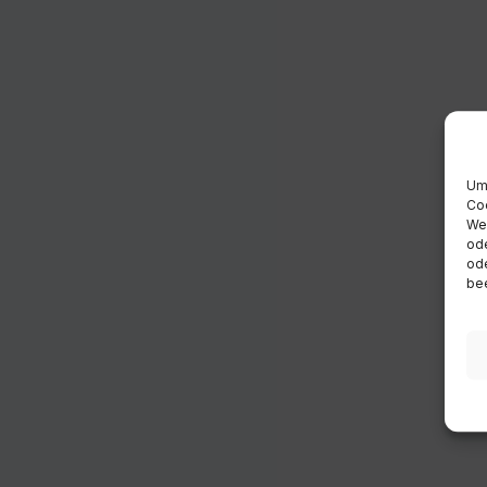
Um 
Coo
Wen
ode
ode
bee