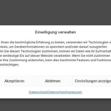
Einwilligung verwalten
Ihnen die bestmögliche Erfahrung zu bieten, verwenden wir Technologien 
kies, um Geräteinformationen zu speichern und/oder darauf zuzugreifen.
n Sie diesen Technologien zustimmen, können wir Daten wie Ihr Surfverhal
r eindeutige IDs auf dieser Website verarbeiten. Wenn Sie nicht zustimmen
r Ihre Zustimmung widerrufen, kann dies bestimmte Features und Funktion
inträchtigen.
Akzeptieren
Ablehnen
Einstellungen anzeig
Datenschutz
Datenschutz
Impressum