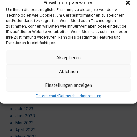
Einwilligung verwalten
Oktober 2024
Um Ihnen die bestmögliche Erfahrung zu bieten, verwenden wir
September 2024
Technologien wie Cookies, um Geräteinformationen zu speichern
August 2024
und/oder darauf zuzugreifen. Wenn Sie diesen Technologien
Juli 2024
zustimmen, können wir Daten wie Ihr Surfverhalten oder eindeutige
Juni 2024
IDs auf dieser Website verarbeiten. Wenn Sie nicht zustimmen oder
Ihre Zustimmung widerrufen, kann dies bestimmte Features und
Mai 2024
Funktionen beeinträchtigen.
April 2024
März 2024
Akzeptieren
Februar 2024
Januar 2024
Ablehnen
Dezember 2023
November 2023
Einstellungen anzeigen
Oktober 2023
September 2023
Datenschutz
Datenschutz
Impressum
August 2023
Juli 2023
Juni 2023
Mai 2023
April 2023
März 2023