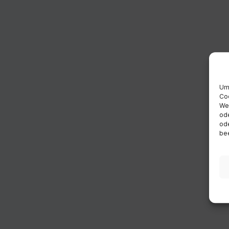
Um 
Coo
Wen
ode
ode
bee