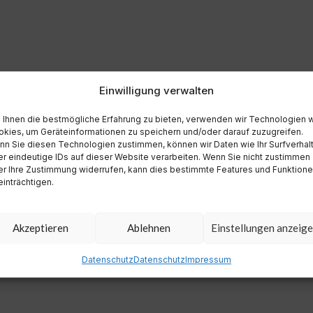
Einwilligung verwalten
Ihnen die bestmögliche Erfahrung zu bieten, verwenden wir Technologien 
kies, um Geräteinformationen zu speichern und/oder darauf zuzugreifen.
n Sie diesen Technologien zustimmen, können wir Daten wie Ihr Surfverhal
r eindeutige IDs auf dieser Website verarbeiten. Wenn Sie nicht zustimmen
r Ihre Zustimmung widerrufen, kann dies bestimmte Features und Funktion
inträchtigen.
Akzeptieren
Ablehnen
Einstellungen anzeig
Datenschutz
Datenschutz
Impressum