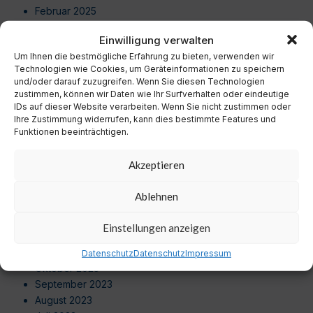
Februar 2025
Januar 2025
Einwilligung verwalten
Dezember 2024
Um Ihnen die bestmögliche Erfahrung zu bieten, verwenden wir
November 2024
Technologien wie Cookies, um Geräteinformationen zu speichern
Oktober 2024
und/oder darauf zuzugreifen. Wenn Sie diesen Technologien
September 2024
zustimmen, können wir Daten wie Ihr Surfverhalten oder eindeutige
IDs auf dieser Website verarbeiten. Wenn Sie nicht zustimmen oder
August 2024
Ihre Zustimmung widerrufen, kann dies bestimmte Features und
Juli 2024
Funktionen beeinträchtigen.
Juni 2024
Mai 2024
Akzeptieren
April 2024
März 2024
Ablehnen
Februar 2024
Januar 2024
Einstellungen anzeigen
Dezember 2023
November 2023
Datenschutz
Datenschutz
Impressum
Oktober 2023
September 2023
August 2023