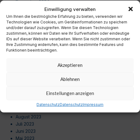
Dezember 2024
Einwilligung verwalten
November 2024
Oktober 2024
Um Ihnen die bestmögliche Erfahrung zu bieten, verwenden wir
Technologien wie Cookies, um Geräteinformationen zu speichern
September 2024
und/oder darauf zuzugreifen. Wenn Sie diesen Technologien
August 2024
zustimmen, können wir Daten wie Ihr Surfverhalten oder eindeutige
Juli 2024
IDs auf dieser Website verarbeiten. Wenn Sie nicht zustimmen oder
Ihre Zustimmung widerrufen, kann dies bestimmte Features und
Juni 2024
Funktionen beeinträchtigen.
Mai 2024
April 2024
Akzeptieren
März 2024
Februar 2024
Ablehnen
Januar 2024
Dezember 2023
Einstellungen anzeigen
November 2023
Oktober 2023
Datenschutz
Datenschutz
Impressum
September 2023
August 2023
Juli 2023
Juni 2023
Mai 2023