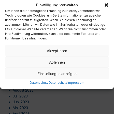
November 2024
Einwilligung verwalten
Oktober 2024
Um Ihnen die bestmögliche Erfahrung zu bieten, verwenden wir
September 2024
Technologien wie Cookies, um Geräteinformationen zu speichern
August 2024
und/oder darauf zuzugreifen. Wenn Sie diesen Technologien
zustimmen, können wir Daten wie Ihr Surfverhalten oder eindeutige
Juli 2024
IDs auf dieser Website verarbeiten. Wenn Sie nicht zustimmen oder
Juni 2024
Ihre Zustimmung widerrufen, kann dies bestimmte Features und
Mai 2024
Funktionen beeinträchtigen.
April 2024
März 2024
Akzeptieren
Februar 2024
Januar 2024
Ablehnen
Dezember 2023
November 2023
Einstellungen anzeigen
Oktober 2023
Datenschutz
Datenschutz
Impressum
September 2023
August 2023
Juli 2023
Juni 2023
Mai 2023
April 2023