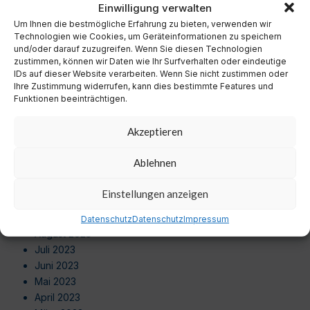
Einwilligung verwalten
Oktober 2024
Um Ihnen die bestmögliche Erfahrung zu bieten, verwenden wir
September 2024
Technologien wie Cookies, um Geräteinformationen zu speichern
August 2024
und/oder darauf zuzugreifen. Wenn Sie diesen Technologien
Juli 2024
zustimmen, können wir Daten wie Ihr Surfverhalten oder eindeutige
IDs auf dieser Website verarbeiten. Wenn Sie nicht zustimmen oder
Juni 2024
Ihre Zustimmung widerrufen, kann dies bestimmte Features und
Mai 2024
Funktionen beeinträchtigen.
April 2024
März 2024
Akzeptieren
Februar 2024
Januar 2024
Ablehnen
Dezember 2023
November 2023
Einstellungen anzeigen
Oktober 2023
September 2023
Datenschutz
Datenschutz
Impressum
August 2023
Juli 2023
Juni 2023
Mai 2023
April 2023