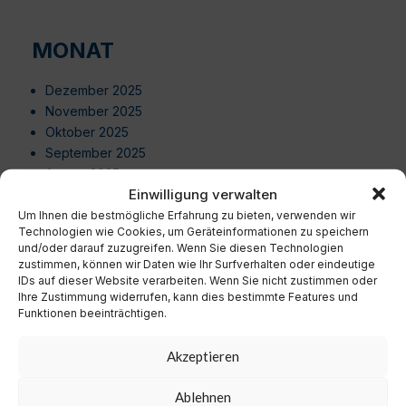
MONAT
Dezember 2025
November 2025
Oktober 2025
September 2025
August 2025
Einwilligung verwalten
Juli 2025
Juni 2025
Um Ihnen die bestmögliche Erfahrung zu bieten, verwenden wir
Technologien wie Cookies, um Geräteinformationen zu speichern
Mai 2025
und/oder darauf zuzugreifen. Wenn Sie diesen Technologien
April 2025
zustimmen, können wir Daten wie Ihr Surfverhalten oder eindeutige
März 2025
IDs auf dieser Website verarbeiten. Wenn Sie nicht zustimmen oder
Ihre Zustimmung widerrufen, kann dies bestimmte Features und
Februar 2025
Funktionen beeinträchtigen.
Januar 2025
Dezember 2024
Akzeptieren
November 2024
Oktober 2024
Ablehnen
September 2024