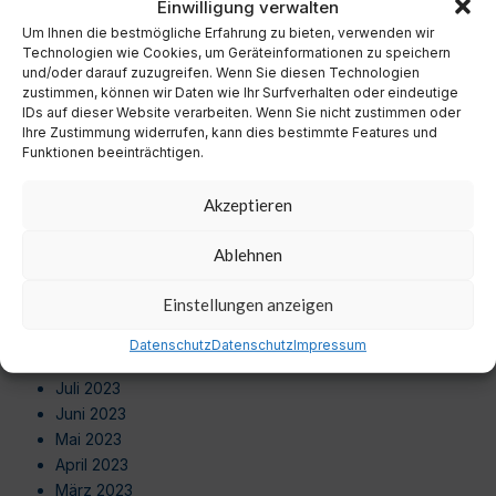
Einwilligung verwalten
Oktober 2024
September 2024
Um Ihnen die bestmögliche Erfahrung zu bieten, verwenden wir
Technologien wie Cookies, um Geräteinformationen zu speichern
August 2024
und/oder darauf zuzugreifen. Wenn Sie diesen Technologien
Juli 2024
zustimmen, können wir Daten wie Ihr Surfverhalten oder eindeutige
Juni 2024
IDs auf dieser Website verarbeiten. Wenn Sie nicht zustimmen oder
Ihre Zustimmung widerrufen, kann dies bestimmte Features und
Mai 2024
Funktionen beeinträchtigen.
April 2024
März 2024
Akzeptieren
Februar 2024
Januar 2024
Ablehnen
Dezember 2023
November 2023
Einstellungen anzeigen
Oktober 2023
September 2023
Datenschutz
Datenschutz
Impressum
August 2023
Juli 2023
Juni 2023
Mai 2023
April 2023
März 2023