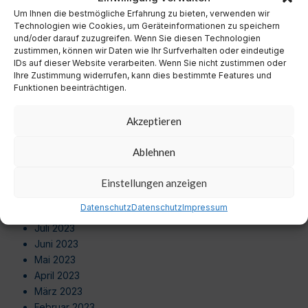
September 2024
Um Ihnen die bestmögliche Erfahrung zu bieten, verwenden wir
August 2024
Technologien wie Cookies, um Geräteinformationen zu speichern
Juli 2024
und/oder darauf zuzugreifen. Wenn Sie diesen Technologien
zustimmen, können wir Daten wie Ihr Surfverhalten oder eindeutige
Juni 2024
IDs auf dieser Website verarbeiten. Wenn Sie nicht zustimmen oder
Mai 2024
Ihre Zustimmung widerrufen, kann dies bestimmte Features und
April 2024
Funktionen beeinträchtigen.
März 2024
Februar 2024
Akzeptieren
Januar 2024
Dezember 2023
Ablehnen
November 2023
Oktober 2023
Einstellungen anzeigen
September 2023
Datenschutz
Datenschutz
Impressum
August 2023
Juli 2023
Juni 2023
Mai 2023
April 2023
März 2023
Februar 2023