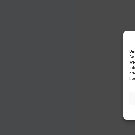
Um 
Coo
Wen
ode
ode
bee