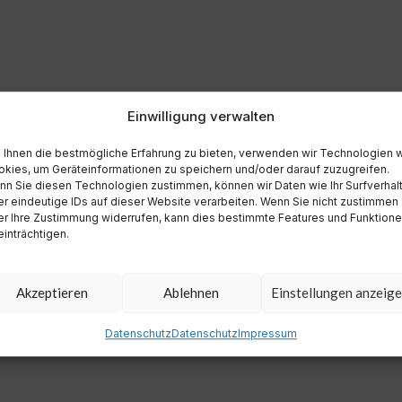
Einwilligung verwalten
Ihnen die bestmögliche Erfahrung zu bieten, verwenden wir Technologien 
kies, um Geräteinformationen zu speichern und/oder darauf zuzugreifen.
n Sie diesen Technologien zustimmen, können wir Daten wie Ihr Surfverhal
r eindeutige IDs auf dieser Website verarbeiten. Wenn Sie nicht zustimmen
r Ihre Zustimmung widerrufen, kann dies bestimmte Features und Funktion
inträchtigen.
Akzeptieren
Ablehnen
Einstellungen anzeig
Datenschutz
Datenschutz
Impressum