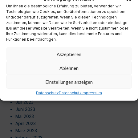
September 2024
Um Ihnen die bestmögliche Erfahrung zu bieten, verwenden wir
August 2024
Technologien wie Cookies, um Geräteinformationen zu speichern
Juli 2024
und/oder darauf zuzugreifen. Wenn Sie diesen Technologien
zustimmen, können wir Daten wie Ihr Surfverhalten oder eindeutige
Juni 2024
IDs auf dieser Website verarbeiten. Wenn Sie nicht zustimmen oder
Mai 2024
Ihre Zustimmung widerrufen, kann dies bestimmte Features und
April 2024
Funktionen beeinträchtigen.
März 2024
Februar 2024
Akzeptieren
Januar 2024
Dezember 2023
Ablehnen
November 2023
Oktober 2023
Einstellungen anzeigen
September 2023
Datenschutz
Datenschutz
Impressum
August 2023
Juli 2023
Juni 2023
Mai 2023
April 2023
März 2023
Februar 2023