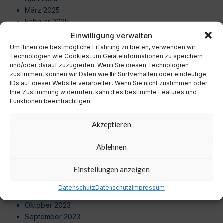
März 2025
Februar 2025
Januar 2025
Einwilligung verwalten
Dezember 2024
Um Ihnen die bestmögliche Erfahrung zu bieten, verwenden wir
November 2024
Technologien wie Cookies, um Geräteinformationen zu speichern
und/oder darauf zuzugreifen. Wenn Sie diesen Technologien
Oktober 2024
zustimmen, können wir Daten wie Ihr Surfverhalten oder eindeutige
September 2024
IDs auf dieser Website verarbeiten. Wenn Sie nicht zustimmen oder
August 2024
Ihre Zustimmung widerrufen, kann dies bestimmte Features und
Funktionen beeinträchtigen.
Juli 2024
Juni 2024
Akzeptieren
Mai 2024
April 2024
Ablehnen
März 2024
Februar 2024
Einstellungen anzeigen
Januar 2024
Dezember 2023
Datenschutz
Datenschutz
Impressum
November 2023
Oktober 2023
September 2023