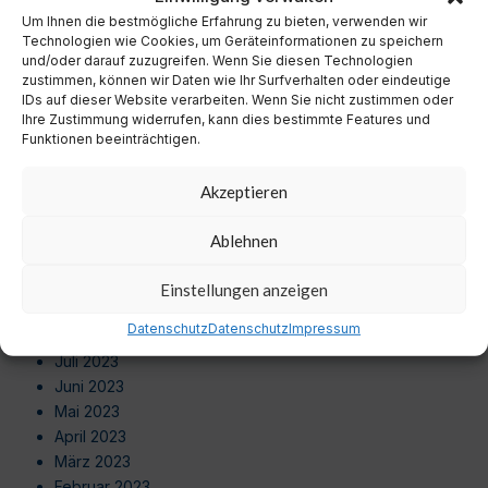
September 2024
Um Ihnen die bestmögliche Erfahrung zu bieten, verwenden wir
August 2024
Technologien wie Cookies, um Geräteinformationen zu speichern
Juli 2024
und/oder darauf zuzugreifen. Wenn Sie diesen Technologien
zustimmen, können wir Daten wie Ihr Surfverhalten oder eindeutige
Juni 2024
IDs auf dieser Website verarbeiten. Wenn Sie nicht zustimmen oder
Mai 2024
Ihre Zustimmung widerrufen, kann dies bestimmte Features und
April 2024
Funktionen beeinträchtigen.
März 2024
Februar 2024
Akzeptieren
Januar 2024
Dezember 2023
Ablehnen
November 2023
Oktober 2023
Einstellungen anzeigen
September 2023
Datenschutz
Datenschutz
Impressum
August 2023
Juli 2023
Juni 2023
Mai 2023
April 2023
März 2023
Februar 2023