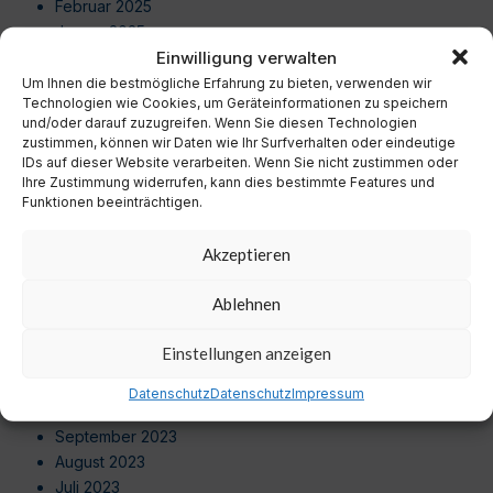
Februar 2025
Januar 2025
Einwilligung verwalten
Dezember 2024
November 2024
Um Ihnen die bestmögliche Erfahrung zu bieten, verwenden wir
Technologien wie Cookies, um Geräteinformationen zu speichern
Oktober 2024
und/oder darauf zuzugreifen. Wenn Sie diesen Technologien
September 2024
zustimmen, können wir Daten wie Ihr Surfverhalten oder eindeutige
August 2024
IDs auf dieser Website verarbeiten. Wenn Sie nicht zustimmen oder
Ihre Zustimmung widerrufen, kann dies bestimmte Features und
Juli 2024
Funktionen beeinträchtigen.
Juni 2024
Mai 2024
Akzeptieren
April 2024
März 2024
Ablehnen
Februar 2024
Januar 2024
Einstellungen anzeigen
Dezember 2023
November 2023
Datenschutz
Datenschutz
Impressum
Oktober 2023
September 2023
August 2023
Juli 2023